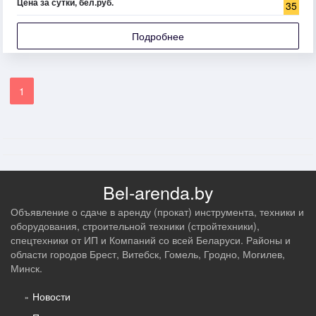
Цена за сутки, бел.руб.
35
Подробнее
1
Bel-arenda.by
Объявление о сдаче в аренду (прокат) инструмента, техники и
оборудования, строительной техники (стройтехники),
спецтехники от ИП и Компаний со всей Беларуси. Районы и
области городов Брест, Витебск, Гомель, Гродно, Могилев,
Минск.
Новости