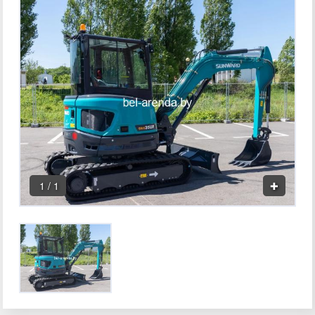
1 / 1
✚