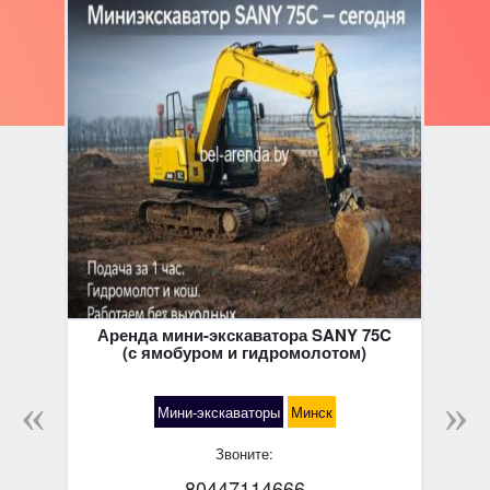
Аренда мини-экскаватора SANY 75C
(с ямобуром и гидромолотом)
Мини-экскаваторы
Минск
Звоните:
80447114666